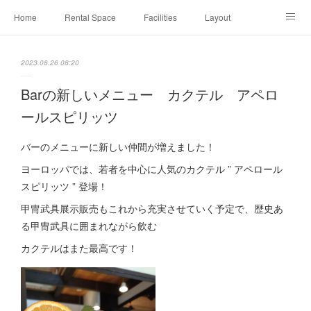
Home
Rental Space
Facilities
Layout
Exhibition
Event
Cafe
Bar
Contact
2023.08.26 08:20
Barの新しいメニュー カクテル アペロ
ールスピリッツ
バーのメニューに新しい仲間が増えました！
ヨーロッパでは、若者を中心に人気のカクテル ” アペロール
スピリッツ ” 登場！
甲冑武具展示販売もこれから充実させていく予定で、歴史あ
る甲冑武具に囲まれながら飲む
カクテルはまた最高です！